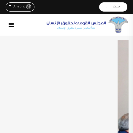
بحث . . .
Arabic