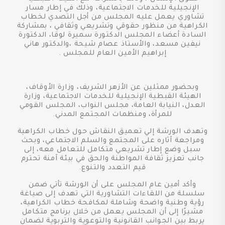
الإنجيلية للخدمات الاجتماعية، وذلك في إطار مسار
تشاوري يعمل عليه المجلس من أجل التصدي لخطاب
الكراهية من منظور حقوقي وتشريعي وثقافي ، بمشاركة
السادة أعضاء المجلس الدكتورة سميرة لوقا، الدكتورة
نيفين مسعد، والأستاذ عصام شيحة ،والدكتور هاني
إبراهيم الأمين العام للمجلس .
وبحضور ممثلين عن الأزهر الشريف، وزارة الأوقاف،
الهيئة القبطية الإنجيلية للخدمات الاجتماعية، وزارة
العدل، النيابة العامة، مجلس النواب، المجلس القومي
للمرأة، ومنظمات المجتمع المدني.
وتهدف الورشة إلي تعميق النقاش حول خطاب الكراهية
ومراجعة آثاره على المجتمع والسلم الاجتماعي، وبحث
سبل وضع إطار تشريعي متكامل للتعامل معه، إلى
جانب تعزيز ثقافة المواطنة والحق في بيئة آمنة تحترم
قيم التعدد والتنوع.
وأكد أمين عام المجلس على أن الورشة تأتي ضمن
سلسلة من اللقاءات التشاورية التي تهدف إلى صياغة
رؤية وطنية واضحة وشاملة لمكافحة خطاب الكراهية،
مشيرًا إلى أن المجلس يعمل من خلال برنامج متكامل
يربط بين الجوانب القانونية والتوعوية والتربوية لضمان