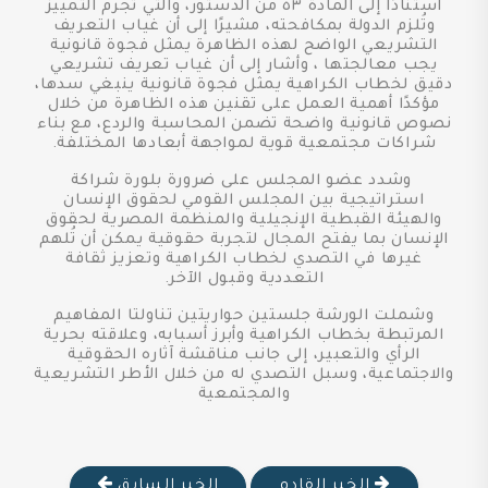
استنادًا إلى المادة ٥٣ من الدستور، والتي تُجرم التمييز
وتُلزم الدولة بمكافحته، مشيرًا إلى أن غياب التعريف
التشريعي الواضح لهذه الظاهرة يمثل فجوة قانونية
يجب معالجتها ، وأشار إلى أن غياب تعريف تشريعي
دقيق لخطاب الكراهية يمثل فجوة قانونية ينبغي سدها،
مؤكدًا أهمية العمل على تقنين هذه الظاهرة من خلال
نصوص قانونية واضحة تضمن المحاسبة والردع، مع بناء
شراكات مجتمعية قوية لمواجهة أبعادها المختلفة.
وشدد عضو المجلس على ضرورة بلورة شراكة
استراتيجية بين المجلس القومي لحقوق الإنسان
والهيئة القبطية الإنجيلية والمنظمة المصرية لحقوق
الإنسان بما يفتح المجال لتجربة حقوقية يمكن أن تُلهم
غيرها في التصدي لخطاب الكراهية وتعزيز ثقافة
التعددية وقبول الآخر.
وشملت الورشة جلستين حواريتين تناولتا المفاهيم
المرتبطة بخطاب الكراهية وأبرز أسبابه، وعلاقته بحرية
الرأي والتعبير، إلى جانب مناقشة آثاره الحقوقية
والاجتماعية، وسبل التصدي له من خلال الأطر التشريعية
والمجتمعية
الخبر القادم
الخبر السابق