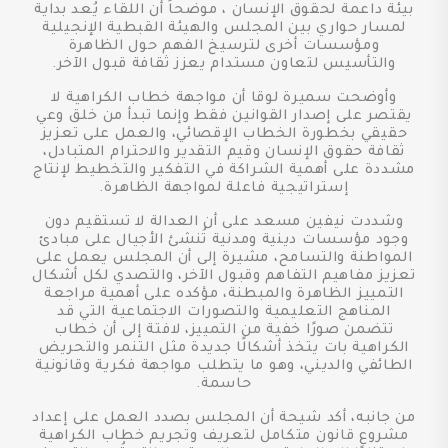
بيئة داعمة لحقوق الإنسان ، موضحاً أن اللقاء يُعد بداية
لمسار حواري بين المجلس والهيئة القبطية الإنجيلية
ومؤسسات أخرى لترسيخ الفهم حول الظاهرة
والتأسيس لتعاون مستدام يعزز ثقافة قبول الآخر.
وأوضحت سميرة لوقا أن مواجهة خطاب الكراهية لا
يقتصر على إصدار القوانين فقط وإنما تبدأ من خلق وعي
حقيقي بخطورة الخطاب الإقصائي، والعمل على تعزيز
ثقافة حقوق الإنسان وقيم التقدير والاحترام المتبادل،
مشددة على أهمية الشراكة في التفكير والتخطيط لإنتاج
إستراتيجية فاعلة لمواجهة الظاهرة.
وشددت نيفين مسعد على أن العدالة لا تستقيم دون
وجود مؤسسات دينية ومدنية تُنشئ الأجيال على مبادئ
المواطنة والتسامح، مشيرة إلى أن المجلس يعمل على
تعزيز مفاهيم التفاهم وقبول الآخر، والتصدي لكل أشكال
التمييز الظاهرة والمبطنة، مؤكده على أهمية مراجعة
المناهج التعليمية والتصورات الاجتماعية التي قد
تتضمن صورًا خفية من التمييز، لافتة إلى أن خطاب
الكراهية بات يتخذ أشكالًا جديدة مثل التنمر والتحريض
الطائفي والديني، وهو ما يتطلب مواجهة فكرية وقانونية
حاسمة.
من جانبه، أكد شيحة أن المجلس بصدد العمل على إعداد
مشروع قانون متكامل لتعريف وتجريم خطاب الكراهية