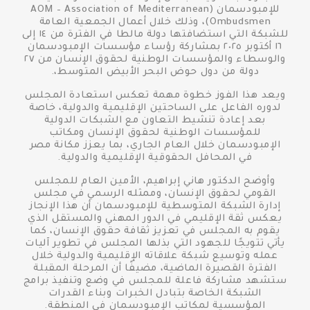
للإمبودسمان (AOM – Association of Mediterranean
Ombudsmen)، وذلك خلال أعمال الجمعية العامة
للشبكة التي استضافتها دولة مالطا في الفترة من ١٤ إلى
١٦ أكتوبر ٢٠٢٥ بمشاركة رؤساء مؤسسات الإمبودسمان
والوسطاء والمؤسسات الوطنية لحقوق الإنسان من ٢٧
دولة من دول حوض البحر الأبيض المتوسط،.
ويعد هذا الفوز خطوة مهمة تعكس استعادة المجلس
لدوره الفاعل على الساحتين الإقليمية والدولية، خاصة
بعد إعادة تنشيط التعاون مع الشبكات الدولية
للمؤسسات الوطنية لحقوق الإنسان ومكاتب
الإمبودسمان خلال العام الجاري، بما يعزز مكانة مصر
في المحافل الحقوقية الإقليمية والدولية.
وأوضح الدكتور هاني إبراهيم، الأمين العام للمجلس
القومي لحقوق الإنسان، وممثله الرسمي في مجلس
إدارة الشبكة المتوسطية للإمبودسمان أن هذا الإنجاز
يعكس ثقة الإقليمي في الدور المهني والمستقل الذي
يقوم به المجلس في تعزيز ثقافة حقوق الإنسان، كما
يأتي تتويجًا للجهود التي بذلها المجلس في تطوير آليات
عمله وتوسيع شبكة علاقاته الإقليمية والدولية خلال
الفترة القصيرة الماضية، مضيفًا أن المرحلة المقبلة
ستشهد مشاركة فاعلة للمجلس في وضع وتنفيذ برامج
الشبكة الخاصة بتبادل الخبرات وبناء القدرات
المؤسسية لمكاتب الإمبودسمان في المنطقة.