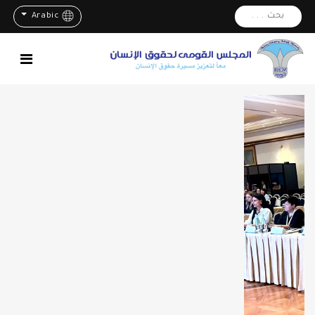
بحث . . .
Arabic