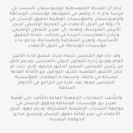
يُذكر أن الشبكة المتوسطية للإمبودسمان تأسست في
فرنسا عام ٢٠٠٨، وتضم في عضويتها مؤسسات الوساطة
والإمبودسمان والمؤسسات الوطنية لحقوق الإنسان في
٢٧ دولة من الدول الأعضاء في المحيط الإقليمي للبحر
الأبيض المتوسط، وتهدف إلى تعزيز التعاون الإقليمي
وتبادل الممارسات الجيدة في مجالات حماية الحقوق
الأساسية، وتعزيز الشفافية والمساءلة، ودعم بناء
مؤسسات الوساطة في الدول الأعضاء.
وقد جاء فوز المجلس نتيجة تحرك منسق قاده الأمين
العام وفريق إدارة التعاون الدولي بالمجلس، وبدعم كامل
من رئيس المجلس السفير الدكتور محمود كارم، حيث تم
خلال الأشهر الماضية تكثيف التواصل مع الأمانة العامة
للشبكة في مالطا، واستعادة العلاقات المؤسسية
للمجلس معها بعد فترة من التراجع في الأعوام
السابقة.
واختُتمت اجتماعات الجمعية العامة بالتأكيد على أهمية
تعزيز دور مؤسسات الوساطة وحقوق الإنسان في
مواجهة التحديات الإقليمية المشتركة، ودعم جهود الدول
الأعضاء في نشر ثقافة حقوق الإنسان وترسيخ مبادئ
الحوكمة الرشيدة.