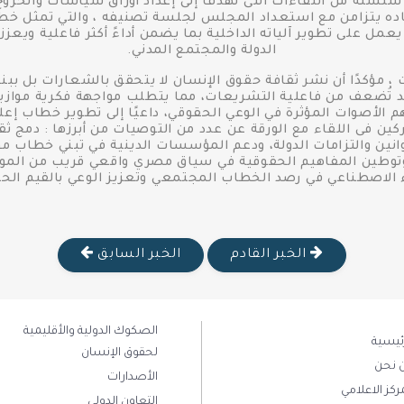
 سلسلة من اللقاءات التى تهدف إلى إعداد أوراق سياسات والخروج
عقاده يتزامن مع استعداد المجلس لجلسة تصنيفه ، والتي تمثل خط
مل على تطوير آلياته الداخلية بما يضمن أداءً أكثر فاعلية ويعزز
الدولة والمجتمع المدني.
 مؤكدًا أن نشر ثقافة حقوق الإنسان لا يتحقق بالشعارات بل بب
تُضعف من فاعلية التشريعات، مما يتطلب مواجهة فكرية موازية ل
 الأصوات المؤثرة في الوعي الحقوقي، داعيًا إلى تطوير خطاب إعل
كين فى اللقاء مع الورقة عن عدد من التوصيات من أبرزها : دمج ثقا
انين والتزامات الدولة، ودعم المؤسسات الدينية في تبني خطاب 
ة، وتوطين المفاهيم الحقوقية في سياق مصري واقعي قريب من الموا
ء الاصطناعي في رصد الخطاب المجتمعي وتعزيز الوعي بالقيم الحق
الخبر القادم
الخبر السابق
الصكوك الدولية والأقليمية
رئيسية
لحقوق الإنسان
 نحن
الأصدارات
ركز الاعلامي
التعاون الدولي