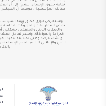
وأكد عبد الحميد أن هذا اللقاء يأتي ضمن
ثقافة حقوق الإنسان، مشيرًا إلى أن ان
مكانته المؤسسية ، موضحاً أن المجلس يع
واستعرض فوزي محاور ورقة السياسات ،
بعض الممارسات والموروثات الثقافية قد 
والخطاب الديني والمثقفين يشكلون أهم
الكرامة والمواطنة. وأسفر تفاعل المشار
وإنشاء مرصد وطني لمتابعة تنفيذ القو
الفني والإعلامي الداعم للقيم الإنساني
والذكا
ال
من
الم