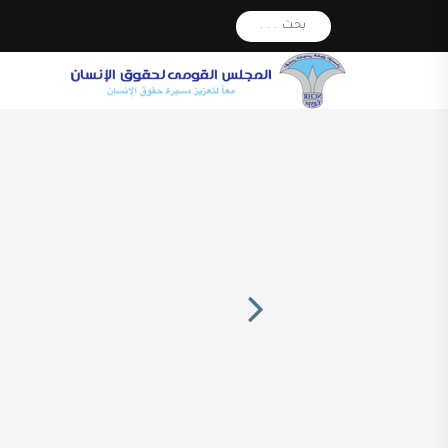
بحث . . .
Next