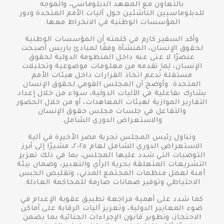
بالتعاون مع المعهد الدبلوماسي، والموجه
للدبلوماسيين الناشئين حول آليات الأمم المتحدة ودور
المؤسسات الوطنية في الانخراط معها.
وأكد السفير كارم في كلمته أن المؤسسات الوطنية
لحقوق الإنسان، المنشأة وفقًا لمبادئ باريس أصبحت
عنصرًا لا غنى عنه داخل المنظومة الدولية لحقوق
الإنسان، لِما تقدمه من معلومات موضوعية وتحليلات
مستقلة تُدعم اتخاذ القرارات داخل هيئات الأمم
المتحدة. وأوضح أن المجلس القومي لحقوق الإنسان
يشارك بفاعلية في الآليات الدولية، سواء من خلال إعداد
التقارير الموازية لهيئات المعاهدات، أو من خلال الحضور
والتفاعل في جلسات مجلس حقوق الإنسان
والاستعراض الدوري الشامل.
وتناول رئيس المجلس تجربة مصر الأخيرة في آلية
الاستعراض الدوري الشامل لعام ٢٠٢٥، مشيرًا إلى أبرز
التوصيات التي شدد عليها المجلس، بما في ذلك تعزيز
التشريعات المتعلقة بحرية الرأي والتعبير، وضمان بيئة
آمنة لعمل منظمات المجتمع المدني، وتقليص الحبس
الاحتياطي وتوفير ضمانات صارمة للمحاكمة العادلة.
كما شدد على أهمية مراجعة تطبيق عقوبة الإعدام في
ضوء المعايير الدولية، وتعزيز آليات الرقابة على أماكن
الاحتجاز، وتطوير قانون الإجراءات الجنائية بما يضمن