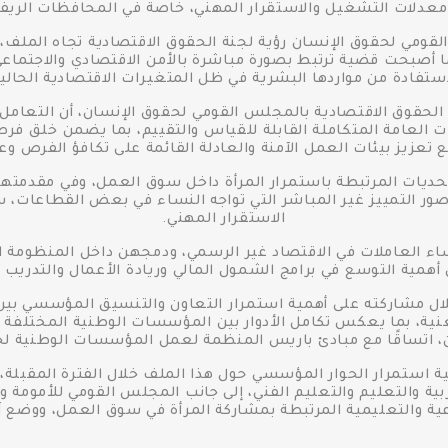
دلات التشغيل والاستقرار المهني، خاصة في المحافظات الريفية و
ومي لحقوق الإنسان رؤية لجنة الحقوق الاقتصادية تجاه الملف، مؤ
ا أصبحت قضية ترتبط بصورة مباشرة بالأمن الاقتصادي والاجتماعي
استفادة من مواردها البشرية في ظل المتغيرات الاقتصادية الحالية
 الحقوق الاقتصادية بالمجلس القومي لحقوق الإنسان، أن التعامل
ت العامة المتكاملة القابلة للقياس والتقييم، بما يضمن خلق فرص 
 تعزيز بيئات العمل الآمنة والعادلة القائمة على تكافؤ الفرص وعد
لتحديات المرتبطة باستمرار المرأة داخل سوق العمل، وفي مقدمت
صور التمييز غير المباشر التي تواجه النساء في بعض القطاعات، سو
الاستقرار المهني.
اء العاملات في الاقتصاد غير الرسمي، ودمجهن داخل المنظومة 
عن أهمية التوسع في برامج الشمول المالي وريادة الأعمال والتدري
ال مشاركته على أهمية استمرار التعاون والتنسيق المؤسسي بي
ية، بما يعكس تكامل الأدوار بين المؤسسات الوطنية المختلفة د
، اتساقًا مع مبادئ باريس المنظمة لعمل المؤسسات الوطنية لح
همية استمرار الحوار المؤسسي حول هذا الملف خلال الفترة المقب
ربية والتعليم والتعليم الفني، إلى جانب المجلس القومي للأمومة 
ية والتعليمية المرتبطة بمشاركة المرأة في سوق العمل، ووضع آلي