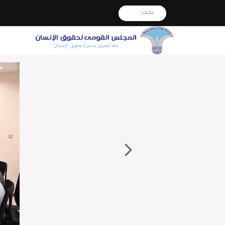
بحث . . .
Next