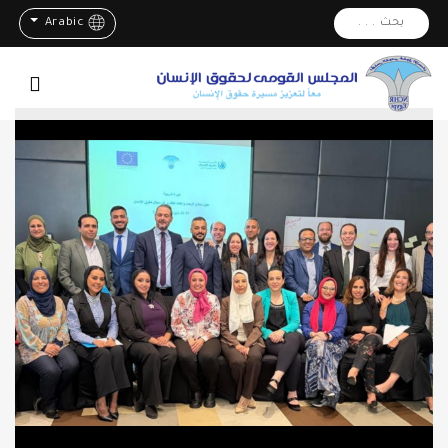
بحث . . .
Arabic