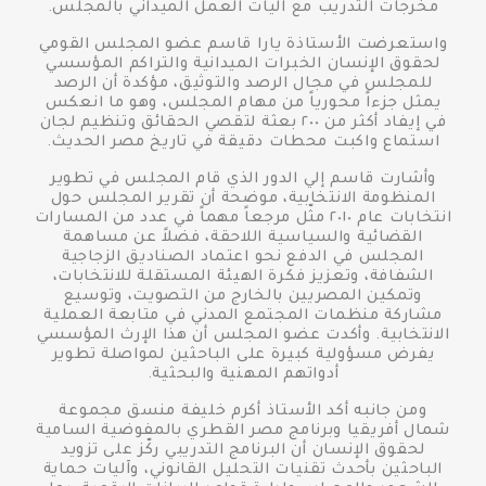
مخرجات التدريب مع آليات العمل الميداني بالمجلس.
واستعرضت الأستاذة يارا قاسم عضو المجلس القومي
لحقوق الإنسان الخبرات الميدانية والتراكم المؤسسي
للمجلس في مجال الرصد والتوثيق، مؤكدة أن الرصد
يمثل جزءاً محورياً من مهام المجلس، وهو ما انعكس
في إيفاد أكثر من ٢٠٠ بعثة لتقصي الحقائق وتنظيم لجان
استماع واكبت محطات دقيقة في تاريخ مصر الحديث.
وأشارت قاسم إلي الدور الذي قام المجلس في تطوير
المنظومة الانتخابية، موضحة أن تقرير المجلس حول
انتخابات عام ٢٠١٠ مثّل مرجعاً مهماً في عدد من المسارات
القضائية والسياسية اللاحقة، فضلاً عن مساهمة
المجلس في الدفع نحو اعتماد الصناديق الزجاجية
الشفافة، وتعزيز فكرة الهيئة المستقلة للانتخابات،
وتمكين المصريين بالخارج من التصويت، وتوسيع
مشاركة منظمات المجتمع المدني في متابعة العملية
الانتخابية. وأكدت عضو المجلس أن هذا الإرث المؤسسي
يفرض مسؤولية كبيرة على الباحثين لمواصلة تطوير
أدواتهم المهنية والبحثية.
ومن جانبه أكد الأستاذ أكرم خليفة منسق مجموعة
شمال أفريقيا وبرنامج مصر القطري بالمفوضية السامية
لحقوق الإنسان أن البرنامج التدريبي ركّز على تزويد
الباحثين بأحدث تقنيات التحليل القانوني، وآليات حماية