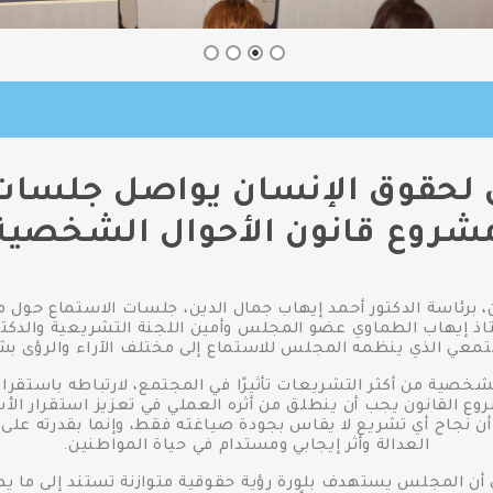
لحقوق الإنسان يواصل جلسات
شروع قانون الأحوال الشخصية
برئاسة الدكتور أحمد إيهاب جمال الدين، جلسات الاستماع حول 
ستاذ إيهاب الطماوي عضو المجلس وأمين اللجنة التشريعية والدكت
جتمعي الذي ينظمه المجلس للاستماع إلى مختلف الآراء والرؤى بش
شخصية من أكثر التشريعات تأثيرًا في المجتمع، لارتباطه باستقرا
شروع القانون يجب أن ينطلق من أثره العملي في تعزيز استقرار الأ
ن نجاح أي تشريع لا يقاس بجودة صياغته فقط، وإنما بقدرته على ا
العدالة وأثر إيجابي ومستدام في حياة المواطنين.
 أن المجلس يستهدف بلورة رؤية حقوقية متوازنة تستند إلى ما يطر