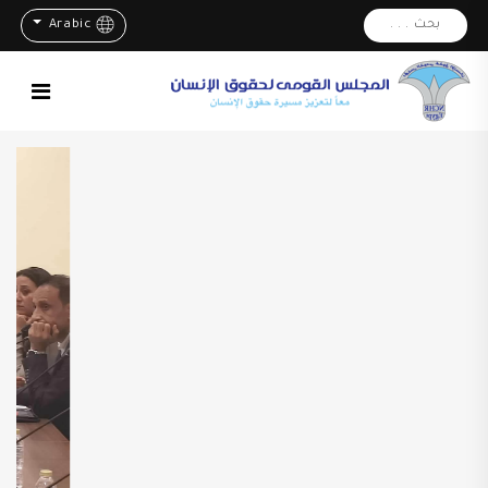
بحث . . .
Arabic