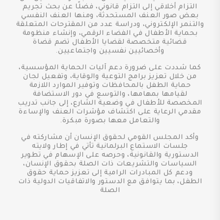
التزام أخلاقي إلى التزام قانوني، فضلًا عن بحث تجريم
بعض صور العنف المستحدثة، ومنها العنف النفسي
والتنمر الإلكتروني، ودراسة عدد من المقترحات المتعلقة
بحماية الأطفال في الفضاء الرقمي، وإنشاء منظومة
قضائية متخصصة لقضايا الأطفال تضم قضاة
وأخصائيين نفسيين واجتماعيين.
كما شددت على ضرورة دعم آليات الحماية المؤسسية،
من خلال تعزيز برامج التوعية والوقاية، وتفعيل لجان
حماية الطفل بالمحافظات وتوفير الموارد اللازمة
لقيامها بمهامها، والتوسع في دور الاستضافة
المخصصة للأطفال في وضعية الشارع، إلى جانب تدريب
مقدمي الرعاية على اكتشاف مؤشرات العنف والإساءة
والتعامل معها بصورة مبكرة.
وأكد المجلس القومي لحقوق الإنسان أن مشاركته في
جلسات الاستماع البرلمانية تأتي في إطار ولايته
الدستورية والقانونية، وحرصه على الإسهام في تطوير
السياسات والتشريعات ذات الصلة بحقوق الإنسان،
ودعم كل المبادرات الرامية إلى تعزيز حماية حقوق
الطفل، بما يتوافق مع الدستور والاتفاقيات الدولية ذات
الصلة