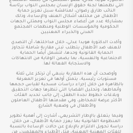
الدكتورة هويدا عدلي، عضو المجلس، في جلسة الاستماع
التي نظمتها لجنة حقوق الإنسان بمجلس النواب برئاسة
النائب طارق رضوان، لمناقشة سبل تعزيز حماية
الأطفال من مختلف أشكال العنف والإساءة، وذلك
بمشاركة عدد من أعضاء مجلس النواب وممثلي الجهات
الحكومية والمؤسسات الوطنية ومنظمات المجتمع
المدني والخبراء المعنيين.
وأكدت الدكتورة هويدا عدلي، خلال مداخلتها، أن التصدي
للعنف ضد الأطفال يتطلب تبني مقاربة شاملة تتجاوز
الحماية القانونية وحدها، لتشمل أيضًا الحماية
الاجتماعية والنفسية، بما يضمن الوقاية من الانتهاكات
والاستجابة الفعالة لها.
وأوضحت أن هذه المقاربة ينبغي أن ترتكز على ثلاثة
مستويات رئيسية، يتمثل أولها في تعزيز المعرفة
بالظاهرة من خلال إجراء دراسات مسحية لقياس حجمها
وأنماطها، وتحليل القضايا التي تنظرها جهات التحقيق
وبلاغات خطوط نجدة الطفل، إلى جانب تحديد الفئات
الأكثر عرضة للمخاطر، وفي مقدمتها الأطفال العاملون
والأطفال في وضعية الشارع.
وفيما يتعلق بالإطار التشريعي، أشارت إلى أهمية تطوير
المنظومة القانونية بما يعزز حماية الأطفال، من خلال
دراسة تحويل الالتزام بالإبلاغ عن حالات الإساءة بالنسبة
للفئات المهنية المعنية، مثل الأطباء والمعلمين، من