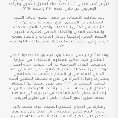
فبراير تحت عنوان: "٢٠٢٠-٢٠٣٠: عقد تحقيق التحول والرخاء
الإفريقي من خلال أجندة ٢٠٣٠ واجندة ٢٠٦٣".
وقد شاركت الأستاذة مي حمدي عضو الأمانة الفنية
للمجلس في المنتدى، الذي حضره ما يزيد عن ٣٠٠٠
مشارك من ممثلي الحكومات وأجهزة الأمم المتحدة
والمجتمع المدني والقطاع الخاص، كشركاء لتقييم
التقدم المحرز إقليميا وتبادل الخبرات والأفكار بهدف
الإسراع في تنفيذ أجندة التنمية المستدامة ٢٠٣٠ واجندة
٢٠٦٣".
وقد افتتح الرئيس الزيمبابوي إمرسون منانجاجوا أعمال
المنتدى حيث طالب بتعظيم الاستفادة من المزايا
التنافسية للقارة الافريقية من أجل تحقيق حياة أفضل،
مؤكداً على استحالة تحقيق الإصلاح بدون دعم مالي. كما
أكد في كلمته على أن السلام والتماسك المجتمعي
بمشاركة وقيادة المرأة هي شروط مسبقة لتحقيق أجندة
التنمية المستدامة ٢٠٣٠. وقد أعلن رسمياً عن انضمام
زيمبابوي إلى شبكة النساء الرائدات الافريقيات، والتي تم
إطلاقها بمقر الأمم المتحدة في نيويورك في عام ٢٠١٧
بهدف تعزيز الدور القيادي للمرأة في تطوير أفريقيا.
وشارك في افتتاح المنتدى السيدة أمينة محمد نائبة
الأمين العام للأمم المتحدة والتي أكدت على بدء عقد
العمل على تحقيق أهداف التنمية المستدامة، مشيرة