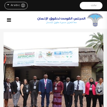
بحث . . .
Arabic