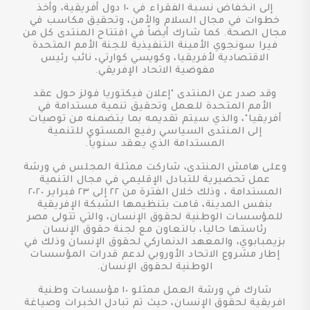
إلى انخفاض نسبة الفقراء في ١٠ دول أفريقية، وأخذ
خطوات في مجال السلام والأمن، وتحقيق مكاسب في
مجال الصحة. كما شارك أيضاً في افتتاح المنتدى كل من
فيرا سونجوي الأمينة التنفيذية للجنة الأمم المتحدة
الاقتصادية لأفريقيا، وكويسي كوارتي، نائب رئيس
مفوضية الاتحاد الإفريقي.
وقد صدر عن المنتدى "إعلان فيكتوريا فولز حول عقد
الأمم المتحدة للعمل وتحقيق تنمية مستدامة في
أفريقيا"، والذي سيتم تقديمه بما يتضمنه من توصيات
إلى المنتدى السياسي رفيع المستوى للتنمية
المستدامة الذي يعقد سنوياً.
وعلى هامش المنتدى، شاركت ممثلة المجلس في ورشة
عمل تحضيرية للتبادل الإقليمي في مجال التنمية
المستدامة ، وذلك خلال الفترة من ٢٢ إلى ٢٣ فبراير ٢٠٢٠
بنفس المدينة، قامت بتنظيمها الشبكة الإفريقية
للمؤسسات الوطنية لحقوق الإنسان، والتي تتولى مصر
رئاستها حاليا، بالتعاون مع لجنة حقوق الإنسان
بزيمبابوي، والمعهد الدنماركي لحقوق الإنسان وذلك في
إطار مشروع الاتحاد الأوروبي لدعم قدرات المؤسسات
الوطنية لحقوق الإنسان.
شارك في ورشة العمل ممثلو ١٠ مؤسسات وطنية
افريقية لحقوق الإنسان، حيث تم تبادل الخبرات وصياغة