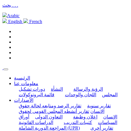
بحث . . .
Arabic
English
French
الرئيسية
معلومات عنا
الرؤية والرسالة
النشأة
دورات تشكيل
المجلس
اللجان والوحدات
قائمة البروتوكولات
الأصدارات
تقارير سنوية
تقارير الرصد ومتابعه لحالة حقوق
الإنسان
تقارير أنشطه المجلس القومى لحقوق
الإنسان
اعلان وظيفة
التعاون الدولى
أوراق
السياسات
كتيبات التدريب
الدراسات القانونية
تقارير أخرى
المراجعة الدورية الشاملة (UPR)