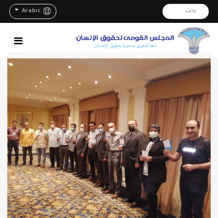
بحث . . .
Arabic