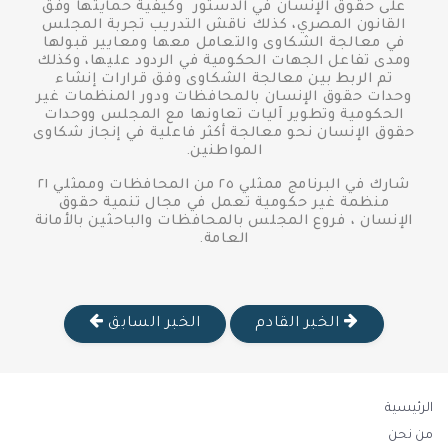
على حقوق الإنسان في الدستور وكيفية حمايتها وفق
القانون المصري، كذلك ناقش التدريب تجربة المجلس
في معالجة الشكاوى والتعامل معها ومعايير قبولها
ومدى تفاعل الجهات الحكومية في الردود عليها، وكذلك
تم الربط بين معالجة الشكاوى وفق قرارات إنشاء
وحدات حقوق الإنسان بالمحافظات ودور المنظمات غير
الحكومية وتطوير آليات تعاونها مع المجلس ووحدات
حقوق الإنسان نحو معالجة أكثر فاعلية في إنجاز شكاوى
المواطنين.
شارك في البرنامج ممثلي ٢٥ من المحافظات وممثلي ٢١
منظمة غير حكومية تعمل في مجال تنمية حقوق
الإنسان ، فروع المجلس بالمحافظات والباحثين بالأمانة
العامة.
الخبر القادم
الخبر السابق
الرئيسية
من نحن