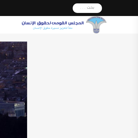
بحث . . .