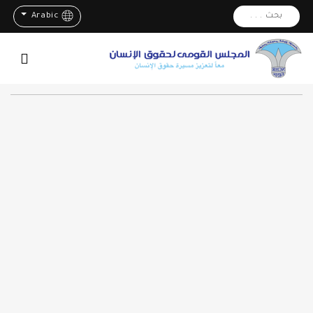
بحث . . .
Arabic