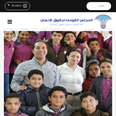
بحث . . .
Arabic