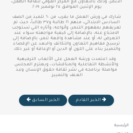
التنمر، وذلك بالتعاون مع المركز القومي لثقافة الطفل،
يوم الإثنين الموافق ٢٥ نوفمبر ٢٠١٩.
شارك في ورش العمل ما يقرب من ٦٠ تلميذ من الصف
السادس الابتدائي، منهم ٢١ طالبة و٣٧ طالباً، حيث تم
تعريفهم بمفهوم التنمر، وأنواعه، وآثاره التي تستوجب
الامتناع عنه، بالإضافة إلى كيفية مواجهته سواء عند
التعرض له، أو عند مشاهدة واقعة تنمر، بالإضافة إلى
ترسيخ مفاهيم التعاون والتكاتف والبعد عن الإقصاء
والتمييز بناء على اللون أو الدين أو الإعاقة أو غير ذلك.
وقد اعتمدت ورشة العمل على الألعاب الترفيهية
والأنشطة التفاعلية والمناقشات، ويعتزم المجلس
مواصلة برنامجه في نشر ثقافة حقوق الإنسان ونبذ
العنف والتمييز.
الخبر القادم
الخبر السابق
الرئيسية