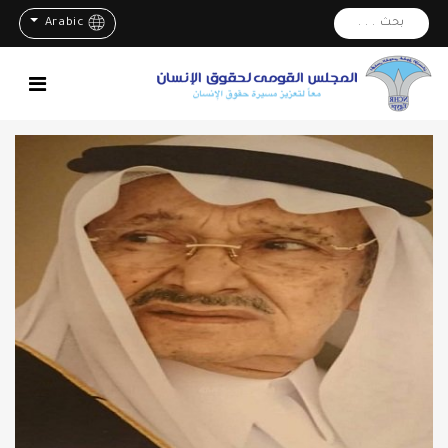
بحث . . .
Arabic