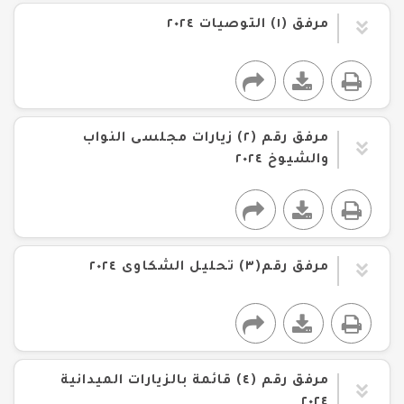
مرفق (١) التوصيات ٢٠٢٤
مرفق رقم (٢) زيارات مجلسى النواب
والشيوخ ٢٠٢٤
مرفق رقم(٣) تحليل الشكاوى ٢٠٢٤
مرفق رقم (٤) قائمة بالزيارات الميدانية
٢٠٢٤