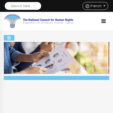
Search here ...
French