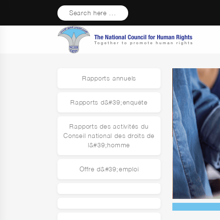
Search here ...
Rapports annuels
Rapports d&#39;enquête
Rapports des activités du
Conseil national des droits de
l&#39;homme
Offre d&#39;emploi