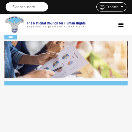
Search here ...
French