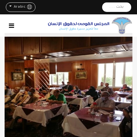
بحث . . .
Arabic