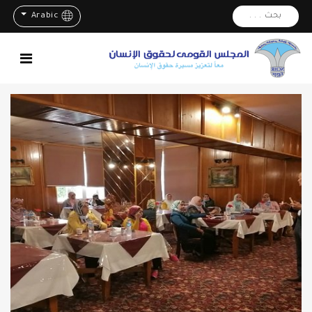
بحث . . .
Arabic