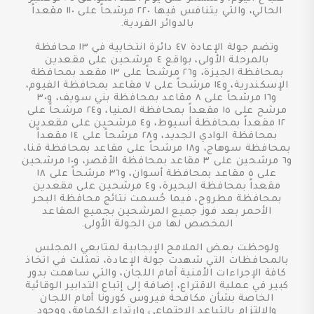
الحالي، والتي يتنافس فيها ٢٢٠ مرشحاً على ١١٠ مقعداً
بالدوائر الفردية.
وتضم جولة الإعادة ٤٧ دائرة انتخابية في ١٣ محافظة
بالمرحلة الأولى، بواقع ٤ مرشحين على مقعدين
بمحافظة الجيزة، و٢٦ مرشحاً على ١٣ مقعد بمحافظة
الإسكندرية، و١٤ مرشحاً على ٧ مقاعد بمحافظة الفيوم،
و١٦ مرشحاً على ٨ مقاعد بمحافظة بني سويف، و٣٠
مرشح على ١٥ مقعداً بمحافظة المنيا، و٢٤ مرشحاً على
١٢ مقعداً بمحافظة أسيوط، و٤ مرشحين على مقعدين
بمحافظة الوادي الجديد، و٢٨ مرشحاً على ١٤ مقعداً
بمحافظة سوهاج، و١٨ مرشحاً على مقاعد بمحافظة قنا،
و٦ مرشحين على ٣ مقاعد بمحافظة الأقصر، و١٠ مرشحين
على ٥ مقاعد بمحافظة أسوان، و٣٦ مرشحاً على ١٨
مقعداً بمحافظة البحيرة، و٤ مرشحين على مقعدين
بمحافظة مطروح، فيما حُسمت نتائج محافظة البحر
الأحمر بعد فوز جميع المرشحين بجميع المقاعد
المخصص لها من الجولة الأولى.
ولوحظت بعض الملامح الإيجابية لمتابعي المجلس
بالمحافظات التي شهدت جولة الإعادة، تمثلت في اتخاذ
كافة الإجراءات الأمنية أمام اللجان، والتي ساهمت بدور
كبير في عملية الاقتراع، إضافة إلى إتباع التدابير الوقائية
الخاصة بشأن مكافحة فيروس كورونا أمام اللجان
والالتزام بالتباعد الاجتماعي وارتداء الكمامة، ووجود