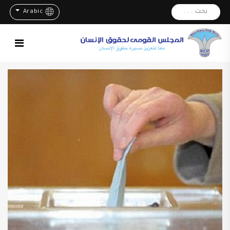
بحث . . .
Arabic