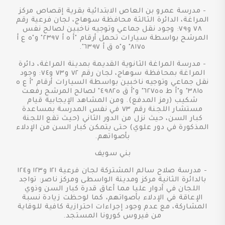
- مدرسة عمرو بن العاص الابتدائية بقرية إقصاص مركز
المراغة، الدائرة الثالثة محافظة سوهاج، لجان فرعية رقم
٧٨ و٧٩: وجود نقل جماعي وتوجيه ناخبين لصالح نفس
المرشح بواسطة سيارات تحمل أرقام "أ ه أ ٢٣٩٧" و"ه ع أ
٨١٧٥" و"ه ق أ ٦٣٩٧".
- مدرسة المراغة الثانوية القديمة بمدينة المراغة، دائرة
المراغة بمحافظة سوهاج، لجان رقم ٧٢ و٧٣ و٧٤: وجود
نقل جماعي وتوجيه ناخبين بواسطة السيارات أرقام "أ ع ه
٣٨١٥" و"أ ط ه٦٢٧٥" و"أ ق ه٤٩٨٢" لصالح المرشح رفعت
شكيب (رمز المدفع). ومن المشاهد الإيجابية قيام
مستشار اللجنة رقم ٧٣ في نفس المدرسة بمساعدة
كبار السن، حيث نزل من الدور الثاني (حيث تقع اللجنة
المذكورة في دور علوي) حتى يتمكن كبار السن من الإدلاء
بأصواتهم.
بني سويف
- مدرسة صلاح سالم المشتركة لجان فرعية ١٢١ و١٢٣ و١٢٤
بالدائرة الثانية مركز ومدينة الواسطى ومركز ناصر: تواجد
اللجان في أدوار عليا مما أعاق قدرة كبار السن وذوي
الإعاقة في الإدلاء بأصواتهم، كما لوحظت زيادة نسبة
المشاركة، مع عدم وجود إجراءات احترازية كافية للوقاية
من فيروس كورونا المستجد.