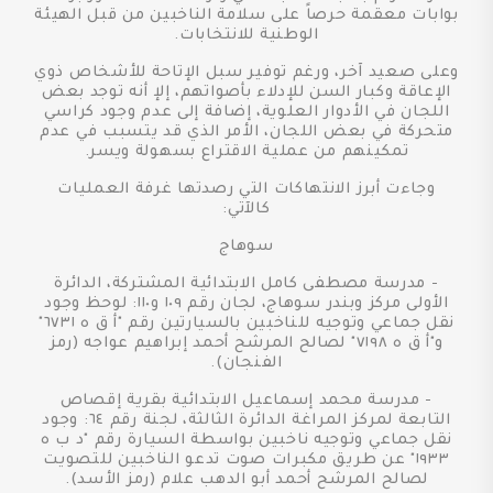
بوابات معقمة حرصاً على سلامة الناخبين من قبل الهيئة
الوطنية للانتخابات.
وعلى صعيد آخر، ورغم توفير سبل الإتاحة للأشخاص ذوي
الإعاقة وكبار السن للإدلاء بأصواتهم، إلإ أنه توجد بعض
اللجان في الأدوار العلوية، إضافة إلى عدم وجود كراسي
متحركة في بعض اللجان، الأمر الذي قد يتسبب في عدم
تمكينهم من عملية الاقتراع بسهولة ويسر.
وجاءت أبرز الانتهاكات التي رصدتها غرفة العمليات
كالآتي:
سوهاج
- مدرسة مصطفى كامل الابتدائية المشتركة، الدائرة
الأولى مركز وبندر سوهاج، لجان رقم ١٠٩ و١١٠: لوحظ وجود
نقل جماعي وتوجيه للناخبين بالسيارتين رقم "أ ق ه ٦٧٣١"
و"أ ق ه ٧١٩٨" لصالح المرشح أحمد إبراهيم عواجه (رمز
الفنجان).
- مدرسة محمد إسماعيل الابتدائية بقرية إقصاص
التابعة لمركز المراغة الدائرة الثالثة، لجنة رقم ٦٤: وجود
نقل جماعي وتوجيه ناخبين بواسطة السيارة رقم "د ب ه
١٩٣٣" عن طريق مكبرات صوت تدعو الناخبين للتصويت
لصالح المرشح أحمد أبو الدهب علام (رمز الأسد).