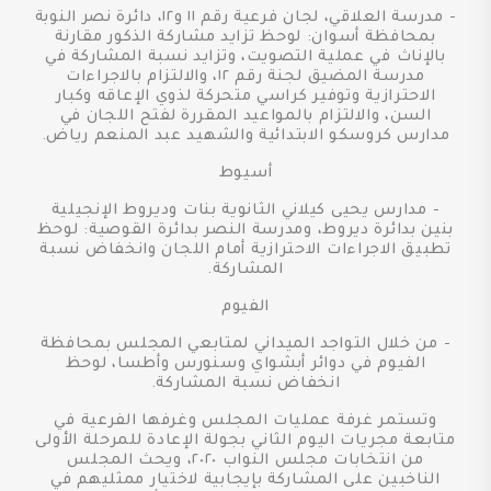
- مدرسة العلاقي، لجان فرعية رقم ١١ و١٢، دائرة نصر النوبة
بمحافظة أسوان: لوحظ تزايد مشاركة الذكور مقارنة
بالإناث في عملية التصويت، وتزايد نسبة المشاركة في
مدرسة المضيق لجنة رقم ١٢، والالتزام بالاجراءات
الاحترازية وتوفير كراسي متحركة لذوي الإعاقه وكبار
السن، والالتزام بالمواعيد المقررة لفتح اللجان في
مدارس كروسكو الابتدائية والشهيد عبد المنعم رياض.
أسيوط
- مدارس يحيى كيلاني الثانوية بنات وديروط الإنجيلية
بنين بدائرة ديروط، ومدرسة النصر بدائرة القوصية: لوحظ
تطبيق الاجراءات الاحترازية أمام اللجان وانخفاض نسبة
المشاركة.
الفيوم
- من خلال التواجد الميداني لمتابعي المجلس بمحافظة
الفيوم في دوائر أبشواي وسنورس وأطسا، لوحظ
انخفاض نسبة المشاركة.
وتستمر غرفة عمليات المجلس وغرفها الفرعية في
متابعة مجريات اليوم الثاني بجولة الإعادة للمرحلة الأولى
من انتخابات مجلس النواب ٢٠٢٠، ويحث المجلس
الناخبين على المشاركة بإيجابية لاختيار ممثليهم في