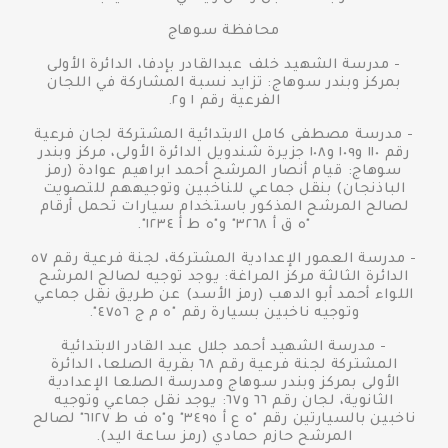
محافظة سوهاج
- مدرسة الشهيد خلف عبدالقادر بإدفا، الدائرة الأولى
بمركز وبندر سوهاج: تزايد نسبة المشاركة في اللجان
الفرعية رقم ١ و٢.
- مدرسة مصطفى كامل الابتدائية المشتركة لجان فرعية
رقم ١١٠ و١٠٩ و١٠٨ جزيرة شندويل الدائرة الأولى، مركز وبندر
سوهاج: قيام أنصار المرشح أحمد ابراهيم عوادة (رمز
الباذنجان) بنقل جماعي للناخبين وتوجيههم للتصويت
لصالح المرشح المذكور باستخدام سيارات تحمل أرقام
"ه ق أ ٣٢٦٨" و"ه ط أ ١٢٣٤".
- مدرسة العمور الإعدادية المشتركة، لجنة فرعية رقم ٥٧
الدائرة الثالثة مركز المراغة: يوجد توجيه لصالح المرشح
اللواء أحمد أبو الدهب (رمز الأسد) عن طريق نقل جماعي
وتوجيه ناخبين بسيارة رقم "ه م ج ٤٧٥٦".
- مدرسة الشهيد أحمد جلال عبد القادر الابتدائية
المشتركة لجنة فرعية رقم ٦٨ بقرية الصلعا، الدائرة
الأولى بمركز وبندر سوهاج ومدرسة الصلعا الإعدادية
الثانوية، لجان رقم ٦٦ و٦٧: يوجد نقل جماعي وتوجيه
ناخبين بالسيارتين رقم "ه ع أ ٣٤٩٥" و"ه ف ط ٦١٢٧" لصالح
المرشح حازم حمادي (رمز ساعة اليد).