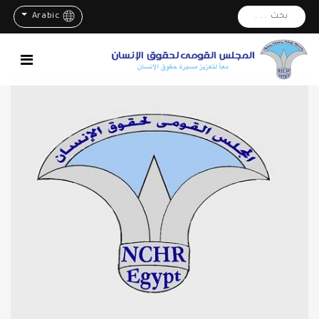
بحث . . .
Arabic