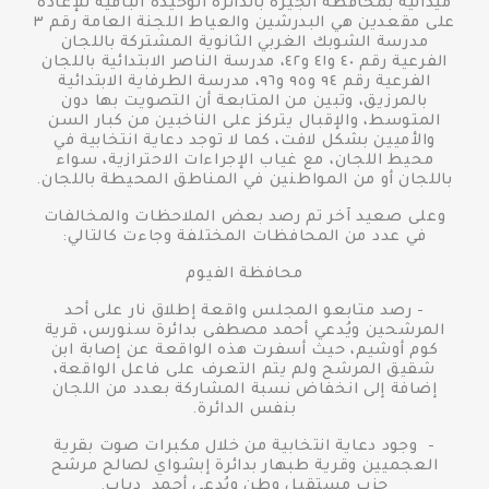
ميدانية بمحافظة الجيزة بالدائرة الوحيدة الباقية للإعادة
على مقعدين هي البدرشين والعياط اللجنة العامة رقم ٣
مدرسة الشوبك الغربي الثانوية المشتركة باللجان
الفرعية رقم ٤٠ و٤١ و٤٢، مدرسة الناصر الابتدائية باللجان
الفرعية رقم ٩٤ و٩٥ و٩٦، مدرسة الطرفاية الابتدائية
بالمرزيق، وتبين من المتابعة أن التصويت بها دون
المتوسط، والإقبال يتركز على الناخبين من كبار السن
والأميين بشكل لافت، كما لا توجد دعاية انتخابية في
محيط اللجان، مع غياب الإجراءات الاحترازية، سواء
باللجان أو من المواطنين في المناطق المحيطة باللجان.
وعلى صعيد آخر تم رصد بعض الملاحظات والمخالفات
في عدد من المحافظات المختلفة وجاءت كالتالي:
محافظة الفيوم
- رصد متابعو المجلس واقعة إطلاق نار على أحد
المرشحين ويُدعي أحمد مصطفى بدائرة سنورس، قرية
كوم أوشيم، حيث أسفرت هذه الواقعة عن إصابة ابن
شقيق المرشح ولم يتم التعرف على فاعل الواقعة،
إضافة إلى انخفاض نسبة المشاركة بعدد من اللجان
بنفس الدائرة.
- وجود دعاية انتخابية من خلال مكبرات صوت بقرية
العجميين وقرية طبهار بدائرة إبشواي لصالح مرشح
حزب مستقبل وطن ويُدعي أحمد دياب.