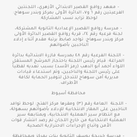
- معهد روافع القصير الابتدائي الأزهري، اللجنتين
الفرعيتين رقم ٦ و٧، الدائرة الأولى بمركز وبندر سوهاج:
لوحظ تزايد نسب المشاركة.
- مدرسة روافع القصير الإعدادية الثانوية المشتركة،
لجنة فرعية رقم ٢٤، قرية روافع القصير الدائرة الأولى
مركز وبندر سوهاج: تواجد ضابط برتبة مقدم أثناء إدلاء
الناخبين بأصواتهم.
- اللجنة الفرعية رقم ٤٨ بمدرسة فازرة الابتدائية بدائرة
المراغة: قيام رئيس اللجنة باحتجاز المرشح المستقل
اللواء أحمد أبو الدهب (رمز الأسد) بسبب تعديه لفظياً
على رئيس اللجنة والناخبين، وتم استدعاء قيادات
مديرية أمن سوهاج للتدخل لتوفير الحماية لكافة
الأطراف.
محافظة أسيوط
- اللجنة العامة رقم (٣) ومقرها مركز الفتح: لوحظ توافد
الناخبين على المقار الانتخابية للإدلاء بأصواتهم بسهولة،
مع انتظام سير العملية الانتخابية، وبمتابعة سير
العملية الانتخابية من خارج اللجان تم رصد انتشار قوات
الأمن واتباع الإجراءات الاحترازية الصحية.
- مدرسة خديجة يوسف الثانوية بنات بمركز وبمحافظة