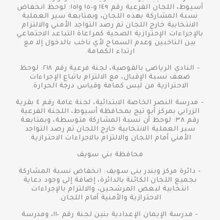
أسيوط، اللجان الفرعية رقم ١٤٩ و١٥٠ و١٥١: لوحظ انخفاض
نسبة المشاركة بهذه اللجان، وبمتابعة سير العملية
الانتخابية خارج اللجان تم رصد التواجد الأمني والالتزام
بالإجراءات الإحترازية الصحية كمراعاة التباعد الاجتماعي
بين الناخبين وعدم السماح لأي ناخب بالدخول إلا مع
ارتداء الكمامة.
- النادي الرياضى بالقوصية، لجنة فرعية رقم ٢١٨: لوحظ
ضعف نسبة الإقبال، مع الالتزام باتباع الإجراءات
الاحترازية من لبس كمامة وقياس درجة الحرارة.
- مدرسة النصر الخاصة الابتدائية، لجنة عامة رقم ٤ بقرية
الزرابي بمركز أبو تيج بمحافظة أسيوط، اللجنة الفرعية
رقم ٣٨: لوحظ أن نسبة المشاركة متوسطة، وبمتابعة
سير العملية الانتخابية خارج اللجان تم رصد التواجد
الأمني أمام اللجان والالتزام بالاجراءات الاحترازية.
محافظة بني سويف
- دائرة مركز وبندر بنى سويف: انخفاض نسبة المشاركة
بجميع اللجان الكائنة بالدائرة، إضافة إلى وجود دعاية
انتخابية لبعض المرشحين، والالتزام بالإجراءات
الاحترازية والأمنية أمام اللجان.
- مدرسة الإيمان الإعدادية بنين لجنة رقم ١١٠، ومدرسة