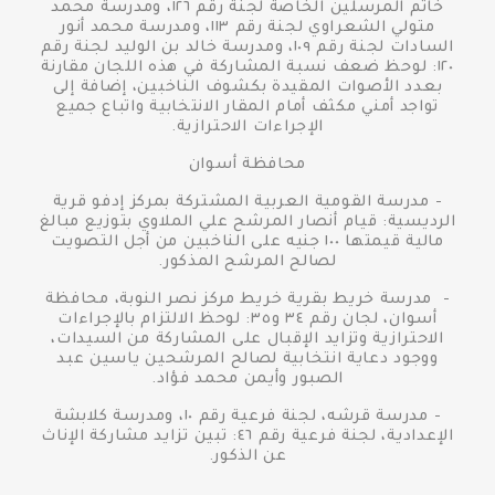
خاتم المرسلين الخاصة لجنة رقم ١٢٦، ومدرسة محمد
متولي الشعراوي لجنة رقم ١١٣، ومدرسة محمد أنور
السادات لجنة رقم ١٠٩، ومدرسة خالد بن الوليد لجنة رقم
١٢٠: لوحظ ضعف نسبة المشاركة في هذه اللجان مقارنة
بعدد الأصوات المقيدة بكشوف الناخبين، إضافة إلى
تواجد أمني مكثف أمام المقار الانتخابية واتباع جميع
الإجراءات الاحترازية.
محافظة أسوان
- مدرسة القومية العربية المشتركة بمركز إدفو قرية
الرديسية: قيام أنصار المرشح علي الملاوي بتوزيع مبالغ
مالية قيمتها ١٠٠ جنيه على الناخبين من أجل التصويت
لصالح المرشح المذكور.
- مدرسة خريط بقرية خريط مركز نصر النوبة، محافظة
أسوان، لجان رقم ٣٤ و٣٥: لوحظ الالتزام بالإجراءات
الاحترازية وتزايد الإقبال على المشاركة من السيدات،
ووجود دعاية انتخابية لصالح المرشحين ياسين عبد
الصبور وأيمن محمد فؤاد.
- مدرسة قرشه، لجنة فرعية رقم ١٠، ومدرسة كلابشة
الإعدادية، لجنة فرعية رقم ٤٦: تبين تزايد مشاركة الإناث
عن الذكور.