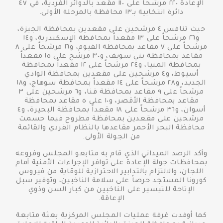
الإعادة ٢٢٠ مرشحاً على ١١٠ مقعد بالدوائر الفردية، في ٤٧
دائرة انتخابية بـ١٣ محافظة بالمرحلة الأولى.
حيث تنافس ٤ مرشحين على مقعدين بمحافظة الجيزة،
و٢٦ مرشحاً على ١٣ مقعداً بمحافظة الإسكندرية، و١٤
مرشحاً على ٧ مقاعد بمحافظة الفيوم، و١٦ مرشحاً على ٨
مقاعد بمحافظة بني سويف، و٣٠ مرشح على ١٥ مقعداً
بمحافظة المنيا، و٢٤ مرشحاً على ١٢ مقعداً بمحافظة
أسيوط، و٤ مرشحين على مقعدين بمحافظة الوادي
الجديد، و٢٨ مرشحاً على ١٤ مقعداً بمحافظة سوهاج، و١٨
مرشحاً على ٩ مقاعد بمحافظة قنا، و٦ مرشحين على ٣
مقاعد بمحافظة الأقصر، و١٠ على ٥ مقاعد بمحافظة
أسوان، و٣٦ مرشحاً على ١٨ مقعداً بمحافظة البحيرة، و٤
مرشحين على مقعدين بمحافظة مطروح فيما حسمت
محافظة البحر الأحمر مقاعدها بالنظام الفردي والقائمة
من الجولة الأولى.
وأكد الرصد الميداني الذي قام به متابعو المجلس وفروعه
بمحافظات جولة الإعادة على توافر الإجراءات الأمنية أمام
اللجان، والالتزام بالتدابير الاحترازية للوقاية من فيروس
كورونا المستجد حرصاً على سلامة الناخبين، وتوفير سبل
الإتاحة للتيسير على الناخبين من كبار السن وذوي
الإعاقة.
كما أوفدت غرفة عمليات المجلس المركزية بعثة متابعة