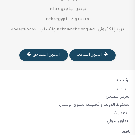
تويتر: @nchregypt
فيسبوك: nchregypt
بريد إلكتروني: nchr@nchr.org.eg واتساب: ٠١٥٥٨٣٤٥٥٥٤
الخبر القادم
الخبر السابق
الرئيسية
من نحن
المركز الاعلامي
الصكوك الدولية والأقليمية لحقوق الإنسان
الأصدارات
التعاون الدولي
تابعنا