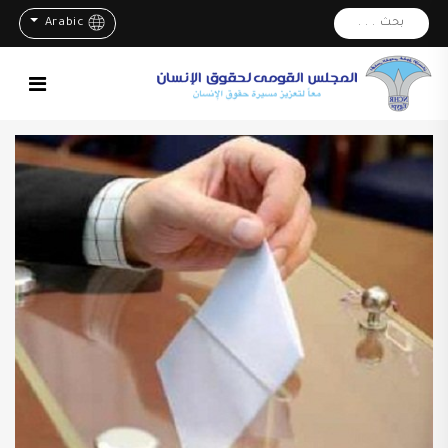
بحث . . .
Arabic