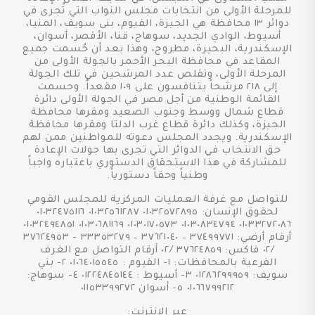
للمرحلة الأولى من انتخابات مجلس النواب التي تُجرى في
دوائر ١٣ محافظة هي الجيزة، الفيوم، بنى سويف، المنيا،
أسيوط، الوادي الجديد، سوهاج، قنا، الأقصر، أسوان،
الإسكندرية، البحيرة، مطروح، وهذا بعد أن حُسمت جميع
المقاعد في محافظة البحر الأحمر بالجولة الأولى من
المرحلة الأولى، وتقلص عدد المرشحين في تلك الجولة
إلى ٢١٨ مرشحاً يتنافسون على ١٠٩ مقعداً. وحسمت
القائمة الوطنية من أجل مصر في الجولة الأولى دائرة
قطاع شمال ووسط وجنوب الصعيد ومقرها محافظة
الجيزة، وكذلك دائرة قطاع غرب الدلتا ومقرها محافظة
الإسكندرية. ويجدد المجلس دعوته للمواطنين ممن لهم
حق الانتخاب في الدوائر التي تجرى بها جولات الإعادة
للمشاركة في هذا الاستحقاق الدستوري باعتباره واجباً
وطنياً وحقاً دستورياً.
للتواصل مع غرفة العمليات المركزية للمجلس القومي
لحقوق الإنسان: ٠١٠٣٢٥٧٢٨٩٥ ٠١٠٣٢٥٦١٢٨٧ ٠١٠٣٢٤٧٥١١٦
٠١٠٣٣٢٧٢٠٨٦ ٠١٠٣٠٨٣٤٧٩٤ ٠١٠٣٠١٧٠٥٧٣ ٠١٠٣٠٦٨١١٦٩ ٠١٠٣٢٤٩٤٨٥١
أرقام أرضي: ٣٧٤٩٩٧٧١ – ٣٧٦٢١٠٤٠ – ٣٣٣٥٣٢٧٩ - ٣٧٦٢٤٩٥٣
/٠٢ فاكس: ٣٧٦٢٤٨٥٩ /٠٢ أرقام التواصل مع الغرف
الفرعية بالمحافظات: ١- الفيوم : ٠١٠٦٤٠١٥٥٤٥ ٢- بني
سويف: ٠١٢٨٦٢٩٩٩٥٩ ٣- أسيوط : ٠١٢٢٤٨٤٥١٤٤ ٤- سوهاج:
٠١٠٦٦٧٩٩٢١٢ ٥- أسوان ٠١١٥٣٣٩٩٢٧٢
عبر الإنترنت: