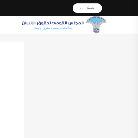
بحث . . .