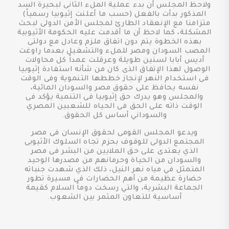
ولاحظ المجلس أن بدء عملية الملء الثانى لبحيرة السد
المذكور بدأت بالفعل (حسب ما أعلنت إثيوبيا رسمياً)
متزامنا مع الإنعقاد الطارئ لمجلس الأمن الدولى لبحث
المشكلة، كما لاحظ أن ما أقدمت عليه الحكومة الأثيوبية
بهذه الخطوة يتم دون اتفاق ملزم وعادل مع دولتى
المصب السودان ومصر للملء والتشغيل بعدما راوغت
أديس أبابا لسنين طويلة وعرقلت عمداً كل محاولات
الوصول لهذا الإتفاق الذى كان من شأنه استفادة إثيوبيا
فى استخدام النهر لإنجاز خططها التنموية وفى الوقت
نفسه يحافظ على حقوق مصر والسودان المائية،
والمجلس وهو يدرك حق إثيوبيا فى التنمية يؤكد فى
الوقت ذاته على الحق فى الحياه للشعبين المصري
والسوداني أساس كل الحقوق.
ويدعو المجلس القومى لحقوق الإنسان فى مصر
المجتمع الدولى للوقوف بحزم تجاه السلوك الأثيوبى
الذي يعتدى على حق الملايين من البشر فى مصر
والسودان من الحياة وحرمانهم من مصدرها الوحيد
المتمثل في مياه نهر النيل، ذلك الذي شهدت جنباته
حضارة عظيمة من أهم الحضارات فى مسيرة تطور
الجماعة البشرية، والتي رسخت دوماً السلام كقيمة
أساسية للتعاون المثمر بين الشعوب.