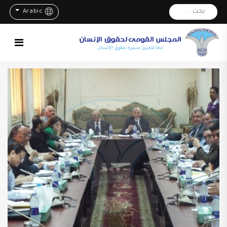
بحث . . .
Arabic