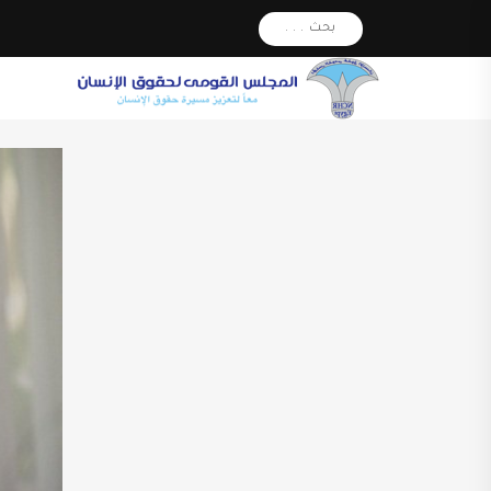
بحث . . .