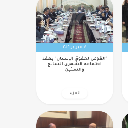
٧ فبراير ٢٠١٩
"القومى لحقوق الإنسان" يعقد
اجتماعه الشهرى السابع
والستين
المزيد