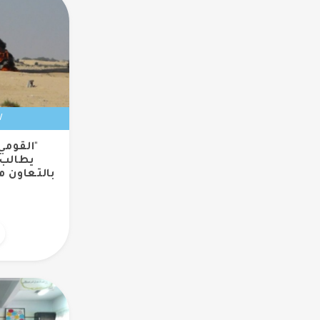
١٧ فبر
"القومي
يطالب 
بالتعاون 