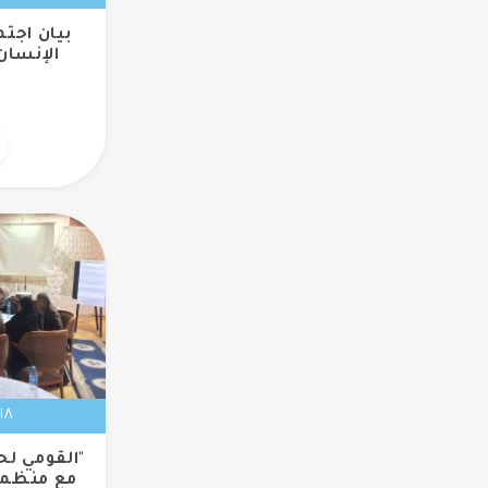
بيان اجت
الإنسان" 
١٨ ديسمبر ٢٠١٨
"القومي لح
مع منظما