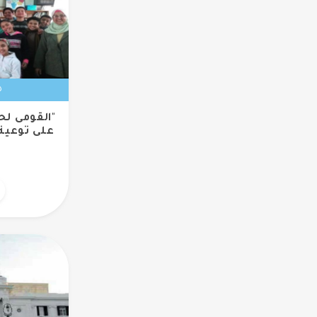
٥ فبر
"القومى لح
على توعية