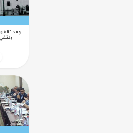
وفد "القو
يلتقي 