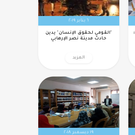
٦ يناير ٢٠١٩
"القومي لحقوق الإنسان" يدين
حادث مدينة نصر الإرهابي
المزيد
١٩ ديسمبر ٢٠١٨