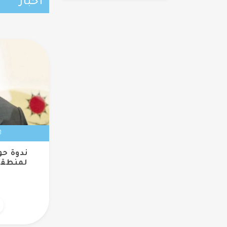
أخبار
٦ مارس
ندوة حو
لمنطقة