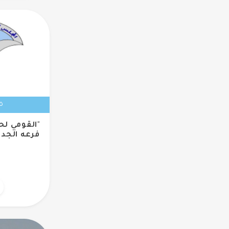
٢٥ فبر
"القومي لح
فرعه الجد