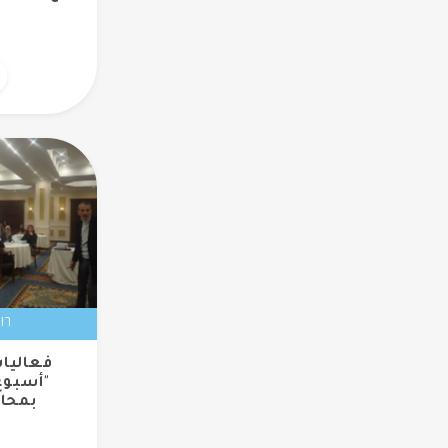
١٦ ديسمبر ٢٠١٨
فعاليات
"أسبوع
بمحا