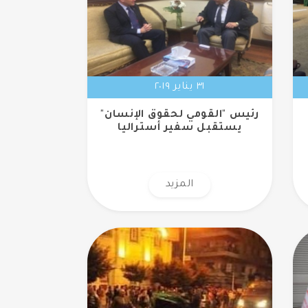
٣١ يناير ٢٠١٩
رئيس "القومي لحقوق الإنسان"
يستقبل سفير أستراليا
المزيد